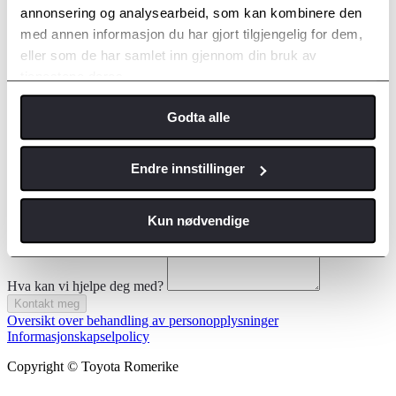
annonsering og analysearbeid, som kan kombinere den
med annen informasjon du har gjort tilgjengelig for dem,
Fornavn
eller som de har samlet inn gjennom din bruk av
Etternavn
tjenestene deres.
Kontakt meg via
Godta alle
E-post
Telefon
E-postadresse
*
Henvendelsen gjelder
*
Endre innstillinger
Kun nødvendige
Hva kan vi hjelpe deg med?
Kontakt meg
Oversikt over behandling av personopplysninger
Informasjonskapselpolicy
Copyright © Toyota Romerike