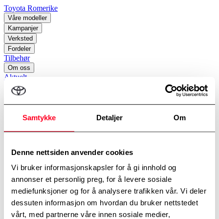
Toyota Romerike
Våre modeller
Kampanjer
Verksted
Fordeler
Tilbehør
Om oss
Aktuelt
perm_identity
Samtykke
Detaljer
Om
Min Toyota
Hjem
/
Kontaktskjema
Denne nettsiden anvender cookies
Kontakt meg
Vi bruker informasjonskapsler for å gi innhold og
annonser et personlig preg, for å levere sosiale
Avdelinger
*
Velg avdeling
mediefunksjoner og for å analysere trafikken vår. Vi deler
dessuten informasjon om hvordan du bruker nettstedet
vårt, med partnerne våre innen sosiale medier,