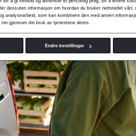
 for å gi innhold og annonser et personlig preg, for å levere sos
deler dessuten informasjon om hvordan du bruker nettstedet vårt,
og analysearbeid, som kan kombinere den med annen informasjon d
 inn gjennom din bruk av tjenestene deres.
Endre innstillinger