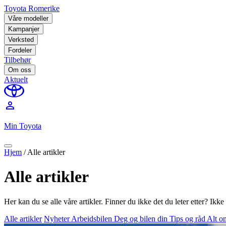
Toyota Romerike
Våre modeller
Kampanjer
Verksted
Fordeler
Tilbehør
Om oss
Aktuelt
perm_identity
Min Toyota
Hjem
/
Alle artikler
Alle artikler
Her kan du se alle våre artikler. Finner du ikke det du leter etter? Ikk
Alle artikler
Nyheter
Arbeidsbilen
Deg og bilen din
Tips og råd
Alt o