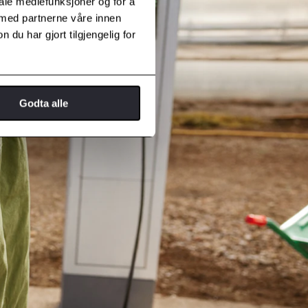
iale mediefunksjoner og for å
 med partnerne våre innen
u har gjort tilgjengelig for
Godta alle