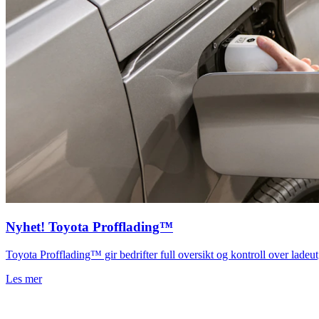
Nyhet! Toyota Profflading™
Toyota Profflading™ gir bedrifter full oversikt og kontroll over ladeut
Les mer