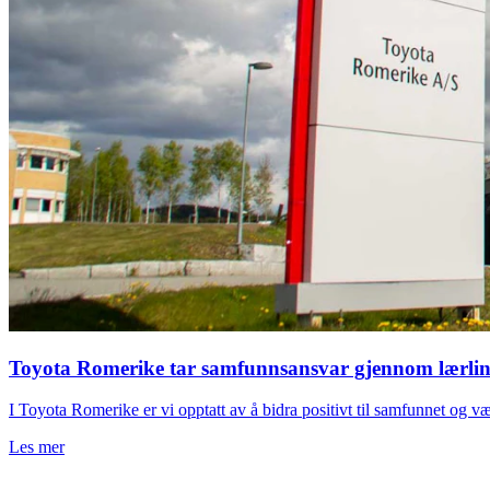
Toyota Romerike tar samfunnsansvar gjennom lærli
I Toyota Romerike er vi opptatt av å bidra positivt til samfunnet og væ
Les mer