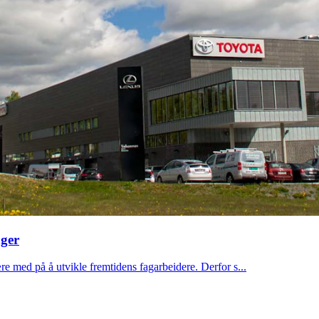
nger
re med på å utvikle fremtidens fagarbeidere. Derfor s...