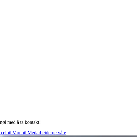
e nøl med å ta kontakt!
m elbil
Varebil
Medarbeiderne våre