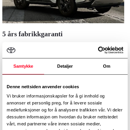
5 års fabrikkgaranti
Garanti dekker enhver feil som skyldes fabrikasjons- eller
monteringsfeil. Den gjelder 5 år normal bruk eller 200.000 km (det
som først inntreffer) uten kilometerbegrensning det første året.
Samtykke
Detaljer
Om
3 års lakkgaranti
Garantien dekker overflaterust og lakkfeil som viser seg på et
hvilken som helst lakkert karosseripanel og som skyldes materialfeil
Denne nettsiden anvender cookies
i 3 år, uansett kjørelengde.
Vi bruker informasjonskapsler for å gi innhold og
12 års gjennomrustingsgaranti
annonser et personlig preg, for å levere sosiale
mediefunksjoner og for å analysere trafikken vår. Vi deler
Garantien gir dekning, uansett kjørelengde, mot gjennomrusting i
dessuten informasjon om hvordan du bruker nettstedet
karosseriet (innenfra og ut) som utvikler seg på grunn av korrosjon
vårt, med partnerne våre innen sosiale medier,
som skyldes materialfeil eller produksjonsfeil.