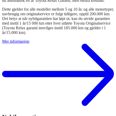
du automatisk ett år Toyota Relax Garanti, uten ekstra kostnad.
Dette gjelder for alle modeller mellom 5 og 10 år, og alle motortyper,
uavhengig om originalservice er fulgt tidligere, opptil 200.000 km.
Det betyr at når nybilgarantien har løpt ut, kan du utvide garantien
med inntil 1 år/15 000 km etter hver utførte Toyota Originalservice
(Toyota Relax garanti innvilges inntil 185.000 km og gjelder i 1
år/15.000 km).
Mer informasjon