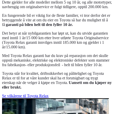
Dette gjelder for alle modeller mellom 5 og 10 år, og alle motortyper,
uavhengig om originalservice er fulgt tidligere, opptil 200.000 km.
En fungerende bil er viktig for de fleste familier, vi tror derfor det er
betryggende å vite at om du eier en Toyota så har du mulighet til å
få
garanti på bilen helt til den fyller 10 år.
Det betyr at når nybilgarantien har løpt ut, kan du utvide garantien
med inntil 1 år/15 000 km etter hver utførte Toyota Originalservice
(Toyota Relax garanti innvilges inntil 185.000 km og gjelder i 1
år/15.000 km).
Med Toyota Relax garanti har du krav på reparasjon om det skulle
oppstå mekaniske, elektriske og elektroniske defekter som stammer
fra fabrikasjon- eller produksjonsfeil - helt til bilen fyller 10 år.
Toyota står for kvalitet, driftssikkerhet og pålitelighet og Toyota
Relax er til for at våre kunder skal ha et forutsigbart og trygt
eierskap når de velger å kjøpe en Toyota.
Uansett om du kjøper ny
eller brukt.
Se vilkårene til Toyota Relax