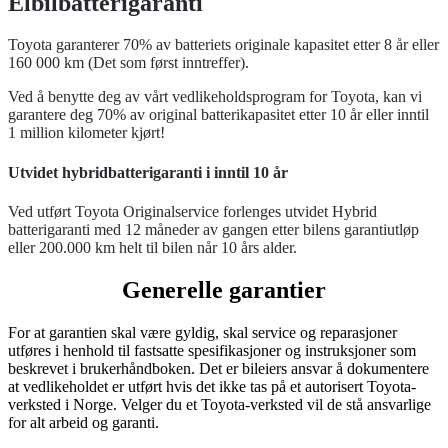
Elbilbatterigaranti
Toyota garanterer 70% av batteriets originale kapasitet etter 8 år eller
160 000 km (Det som først inntreffer).
Ved å benytte deg av vårt vedlikeholdsprogram for Toyota, kan vi
garantere deg 70% av original batterikapasitet etter 10 år eller inntil
1 million kilometer kjørt!
Utvidet hybridbatterigaranti i inntil 10 år
Ved utført Toyota Originalservice forlenges utvidet Hybrid
batterigaranti med 12 måneder av gangen etter bilens garantiutløp
eller 200.000 km helt til bilen når 10 års alder.
Generelle garantier
For at garantien skal være gyldig, skal service og reparasjoner
utføres i henhold til fastsatte spesifikasjoner og instruksjoner som
beskrevet i brukerhåndboken. Det er bileiers ansvar å dokumentere
at vedlikeholdet er utført hvis det ikke tas på et autorisert Toyota-
verksted i Norge. Velger du et Toyota-verksted vil de stå ansvarlige
for alt arbeid og garanti.