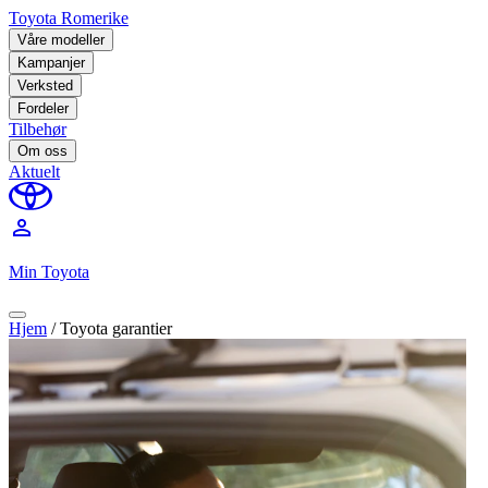
Toyota Romerike
Våre modeller
Kampanjer
Verksted
Fordeler
Tilbehør
Om oss
Aktuelt
perm_identity
Min Toyota
Hjem
/
Toyota garantier