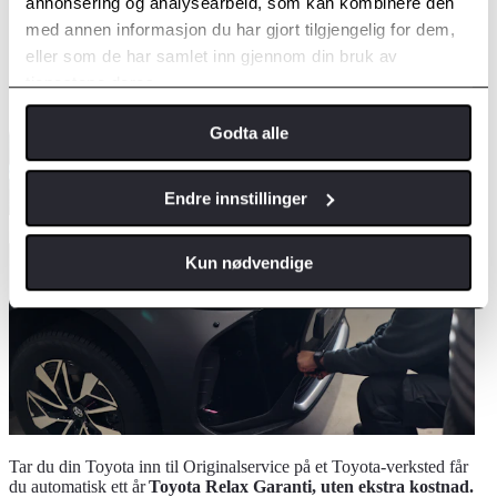
annonsering og analysearbeid, som kan kombinere den
med annen informasjon du har gjort tilgjengelig for dem,
Ett år med garanti til bilen fyller 10 år
eller som de har samlet inn gjennom din bruk av
Toyota Relax - en serviceaktivert garanti
tjenestene deres.
Godta alle
Endre innstillinger
Kun nødvendige
Tar du din Toyota inn til Originalservice på et Toyota-verksted får
du automatisk ett år
Toyota Relax Garanti, uten ekstra kostnad.