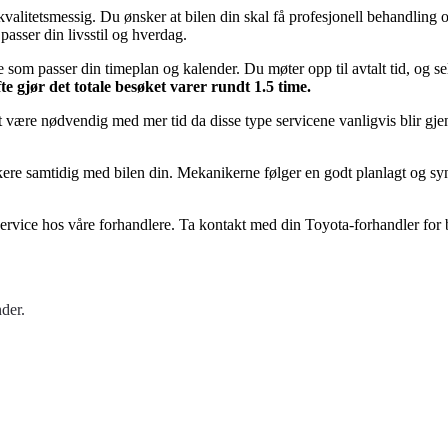
s kvalitetsmessig. Du ønsker at bilen din skal få profesjonell behandling
 passer din livsstil og hverdag.
 som passer din timeplan og kalender. Du møter opp til avtalt tid, og sel
te gjør det totale besøket varer rundt 1.5 time.
et være nødvendig med mer tid da disse type servicene vanligvis blir gjen
ere samtidig med bilen din. Mekanikerne følger en godt planlagt og syn
Service hos våre forhandlere. Ta kontakt med din Toyota-forhandler for 
nder.