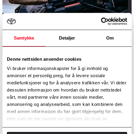
Lurer du på pris?
Ta kontakt med din
lokale Toyota-forhandler
for en nøyaktig
Samtykke
Detaljer
Om
pris tilpasset din bil.
Kontakt her
Denne nettsiden anvender cookies
FORHÅNDSAVTALTE FASTPRISER OG
Vi bruker informasjonskapsler for å gi innhold og
PRISOVERSLAG
annonser et personlig preg, for å levere sosiale
Fastpris
mediefunksjoner og for å analysere trafikken vår. Vi deler
dessuten informasjon om hvordan du bruker nettstedet
Har kunden og verkstedet avtalt en fast pris for et bestemt arbeid,
vårt, med partnerne våre innen sosiale medier,
kan denne prisen ikke overskrides uten ny avtale.
annonsering og analysearbeid, som kan kombinere den
Prisoverslag
med annen informasjon du har gjort tilgjengelig for dem,
eller som de har samlet inn gjennom din bruk av
Har verkstedet gitt et prisoverslag på et bestemt arbeid, kan ikke
tjenestene deres.
prisen overskrides vesentlig og ikke i noen tilfelle med mer enn 15
%, maksimum kr. 800 inkl. mva.