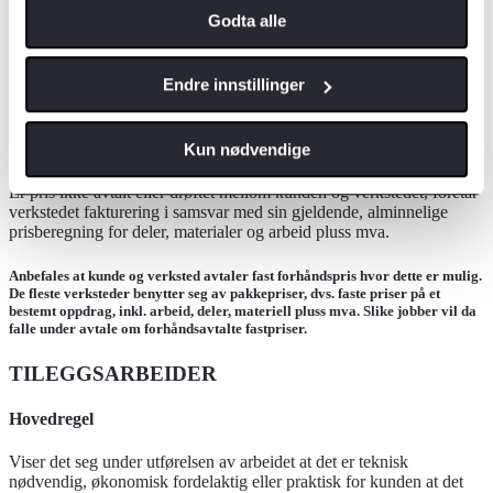
Godta alle
Hva omfattes av fastpris og prisoverslag
Endre innstillinger
Avtales fast pris eller gir verkstedet prisoverslag på et bestemt
arbeid, skal beløpet inkludere deler, materialer, arbeid og mva.
Kun nødvendige
Oppdrag hvor det ikke er gitt fastpris eller prisoverslag
Er pris ikke avtalt eller drøftet mellom kunden og verkstedet, foretar
verkstedet fakturering i samsvar med sin gjeldende, alminnelige
prisberegning for deler, materialer og arbeid pluss mva.
Anbefales at kunde og verksted avtaler fast forhåndspris hvor dette er mulig.
De fleste verksteder benytter seg av pakkepriser, dvs. faste priser på et
bestemt oppdrag, inkl. arbeid, deler, materiell pluss mva. Slike jobber vil da
falle under avtale om forhåndsavtalte fastpriser.
TILEGGSARBEIDER
Hovedregel
Viser det seg under utførelsen av arbeidet at det er teknisk
nødvendig, økonomisk fordelaktig eller praktisk for kunden at det