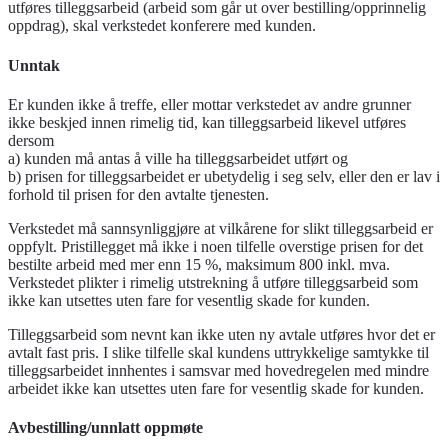
utføres tilleggsarbeid (arbeid som går ut over bestilling/opprinnelig
oppdrag), skal verkstedet konferere med kunden.
Unntak
Er kunden ikke å treffe, eller mottar verkstedet av andre grunner
ikke beskjed innen rimelig tid, kan tilleggsarbeid likevel utføres
dersom
a) kunden må antas å ville ha tilleggsarbeidet utført og
b) prisen for tilleggsarbeidet er ubetydelig i seg selv, eller den er lav i
forhold til prisen for den avtalte tjenesten.
Verkstedet må sannsynliggjøre at vilkårene for slikt tilleggsarbeid er
oppfylt. Pristillegget må ikke i noen tilfelle overstige prisen for det
bestilte arbeid med mer enn 15 %, maksimum 800 inkl. mva.
Verkstedet plikter i rimelig utstrekning å utføre tilleggsarbeid som
ikke kan utsettes uten fare for vesentlig skade for kunden.
Tilleggsarbeid som nevnt kan ikke uten ny avtale utføres hvor det er
avtalt fast pris. I slike tilfelle skal kundens uttrykkelige samtykke til
tilleggsarbeidet innhentes i samsvar med hovedregelen med mindre
arbeidet ikke kan utsettes uten fare for vesentlig skade for kunden.
Avbestilling/unnlatt oppmøte