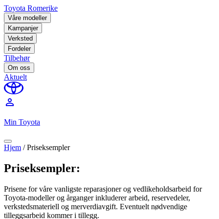
Toyota Romerike
Våre modeller
Kampanjer
Verksted
Fordeler
Tilbehør
Om oss
Aktuelt
perm_identity
Min Toyota
Hjem
/
Priseksempler
Priseksempler:
Prisene for våre vanligste reparasjoner og vedlikeholdsarbeid for
Toyota-modeller og årganger inkluderer arbeid, reservedeler,
verkstedsmateriell og merverdiavgift. Eventuelt nødvendige
tilleggsarbeid kommer i tillegg.