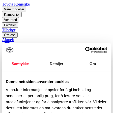
Toyota Romerike
Våre modeller
Kampanjer
Verksted
Fordeler
Tilbehør
Om oss
Aktuelt
perm_identity
Min Toyota
Samtykke
Detaljer
Om
Hjem
/
Verkstedtime
Denne nettsiden anvender cookies
Bestill verkstedtime
Vi bruker informasjonskapsler for å gi innhold og
annonser et personlig preg, for å levere sosiale
Avdelinger
*
Velg avdeling
mediefunksjoner og for å analysere trafikken vår. Vi deler
dessuten informasjon om hvordan du bruker nettstedet