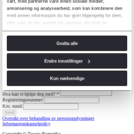
vårt, med partnerne våre innen sosiale medier,
annonsering og analysearbeid, som kan kombinere den
med annen informasjon du har gjort tilgjengelig for dem,
Fornavn
Etternavn
eller som de har samlet inn gjennom din bruk av
tjenestene deres.
Kontakt meg via
Godta alle
E-post
Telefon
E-postadresse
*
Jeg ønsker time til
*
Endre innstillinger
Kun nødvendige
Hva kan vi hjelpe deg med?
*
Registreringsnummer
Km. stand
Send
Oversikt over behandling av personopplysninger
Informasjonskapselpolicy
Copyright © Toyota Romerike