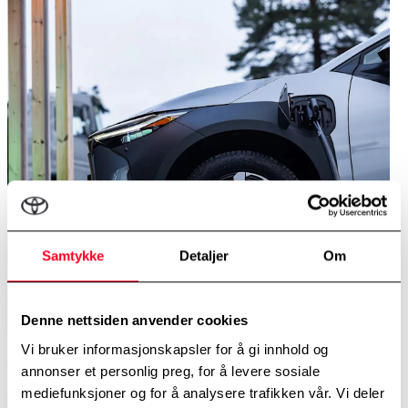
Samtykke
Detaljer
Om
Denne nettsiden anvender cookies
Vi bruker informasjonskapsler for å gi innhold og
4. Hurtiglad mellom 20 % - 80 %
annonser et personlig preg, for å levere sosiale
mediefunksjoner og for å analysere trafikken vår. Vi deler
Hurtiglading går raskere desto mindre strøm batteriet har. Du får