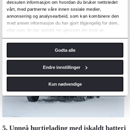
dessuten informasjon om hvordan du bruker nettstedet
mest fart i ladingen når batteriet er under 20 % – og gjerne helt nede
i 10 %. Det er med andre ord en fordel å vente så lenge som mulig.
vårt, med partnerne våre innen sosiale medier,
Etter 80 % går ladingen veldig tregt, så med mindre det er helt
annonsering og analysearbeid, som kan kombinere den
nødvendig bør du avslutte og slippe andre til.
med annen informasjon du har gjort tilgjengelig for dem,
eller som de har samlet inn gjennom din bruk av
tjenestene deres.
Godta alle
Endre innstillinger
Kun nødvendige
5. Unngå hurtiglading med iskaldt batteri