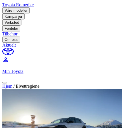
Toyota Romerike
Våre modeller
Kampanjer
Verksted
Fordeler
Tilbehør
Om oss
Aktuelt
perm_identity
Min Toyota
Hjem
/
Elvettreglene