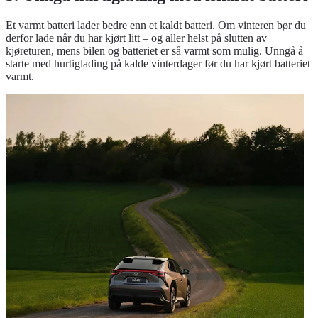
Et varmt batteri lader bedre enn et kaldt batteri. Om vinteren bør du
derfor lade når du har kjørt litt – og aller helst på slutten av
kjøreturen, mens bilen og batteriet er så varmt som mulig. Unngå å
starte med hurtiglading på kalde vinterdager før du har kjørt batteriet
varmt.